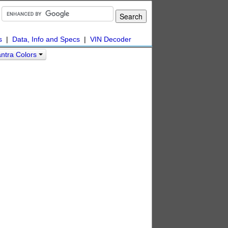
s
|
Data, Info and Specs
|
VIN Decoder
ntra Colors