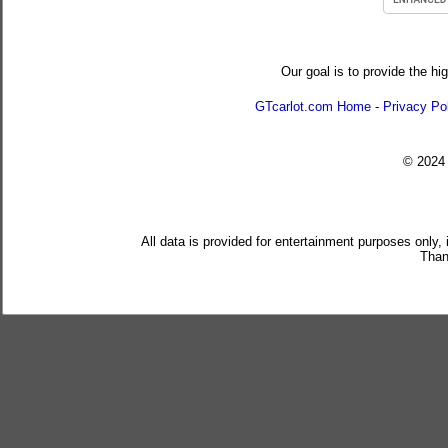
Our goal is to provide the hi
GTcarlot.com Home
-
Privacy Po
© 202
All data is provided for entertainment purposes only,
Than