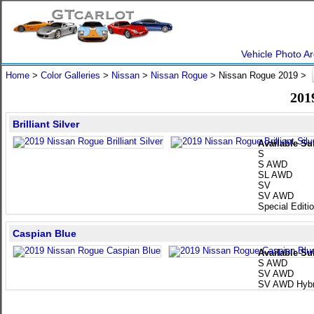
Vehicle Photo Ar
Home
>
Color Galleries
>
Nissan
>
Nissan Rogue
> Nissan Rogue 2019 >
201
Brilliant Silver
Available Su
S
S AWD
SL AWD
SV
SV AWD
Special Edit
Caspian Blue
Available Su
S AWD
SV AWD
SV AWD Hybr