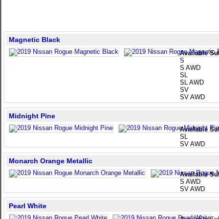
Magnetic Black
Available Su
S
S AWD
SL
SL AWD
SV
SV AWD
Midnight Pine
Available Su
SL
SV AWD
Monarch Orange Metallic
Available Su
S AWD
SV AWD
Pearl White