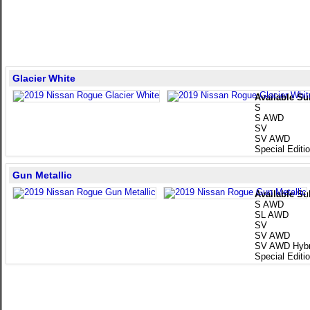
Glacier White
Available Su
S
S AWD
SV
SV AWD
Special Edit
Gun Metallic
Available Su
S AWD
SL AWD
SV
SV AWD
SV AWD Hybr
Special Edit