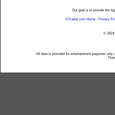
Our goal is to provide the hi
GTcarlot.com Home
-
Privacy Po
© 202
All data is provided for entertainment purposes only,
Than