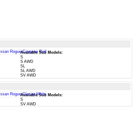
Available Sub Models:
S
S AWD
SL
SL AWD
SV AWD
Available Sub Models:
S
SV AWD