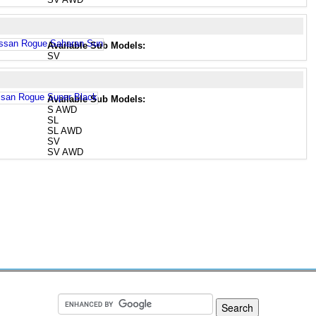
Available Sub Models:
SV
Available Sub Models:
S AWD
SL
SL AWD
SV
SV AWD