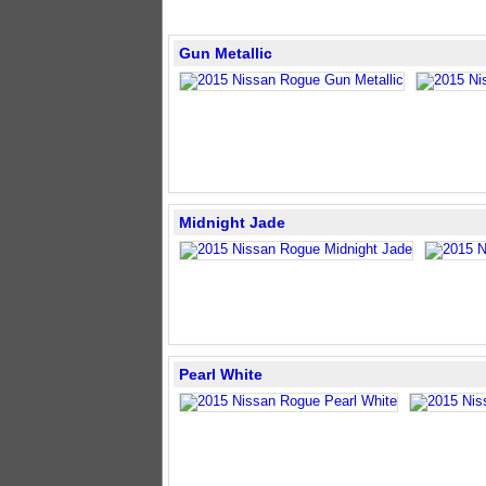
Gun Metallic
Midnight Jade
Pearl White