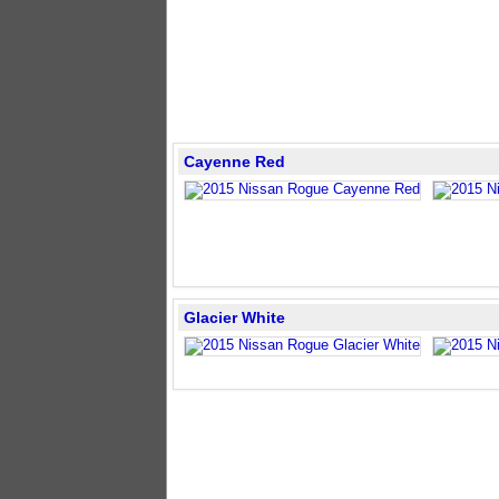
Cayenne Red
Glacier White