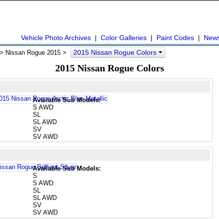
Vehicle Photo Archives
|
Color Galleries
|
Paint Codes
|
New
2015 Nissan Rogue Colors
> Nissan Rogue 2015 >
2015 Nissan Rogue Colors
Available Sub Models:
S AWD
SL
SL AWD
SV
SV AWD
Available Sub Models:
S
S AWD
SL
SL AWD
SV
SV AWD