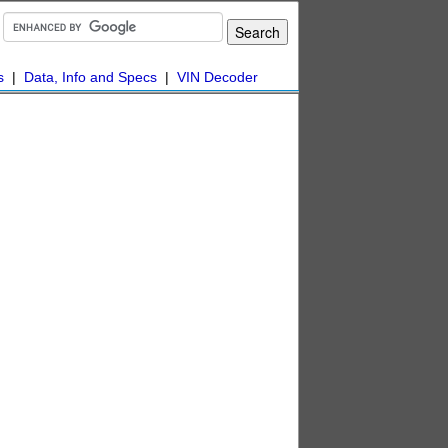
s
|
Data, Info and Specs
|
VIN Decoder