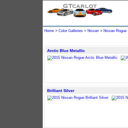
Home
>
Color Galleries
>
Nissan
>
Nissan Rogue
Arctic Blue Metallic
Brilliant Silver