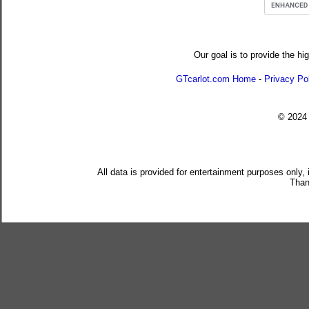
Our goal is to provide the hi
GTcarlot.com Home
-
Privacy Po
© 202
All data is provided for entertainment purposes only,
Than